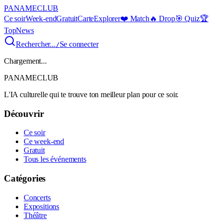
PANAME
CLUB
Ce soir
Week-end
Gratuit
Carte
Explorer
❤️ Match
🔥 Drop
🎯 Quiz
🏆
Top
News
Rechercher...
Se connecter
/
Chargement...
PANAME
CLUB
L'IA culturelle qui te trouve ton meilleur plan pour ce soir.
Découvrir
Ce soir
Ce week-end
Gratuit
Tous les événements
Catégories
Concerts
Expositions
Théâtre