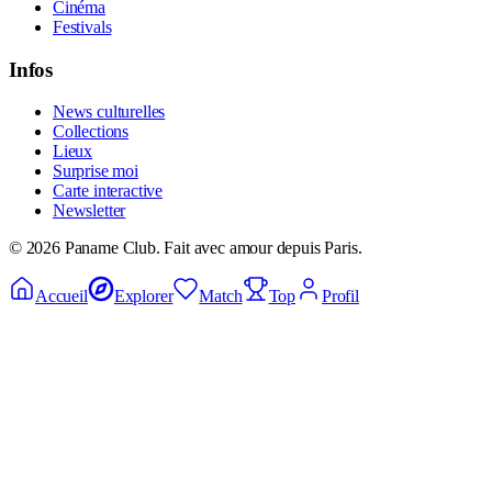
Cinéma
Festivals
Infos
News culturelles
Collections
Lieux
Surprise moi
Carte interactive
Newsletter
©
2026
Paname Club. Fait avec amour depuis Paris.
Accueil
Explorer
Match
Top
Profil