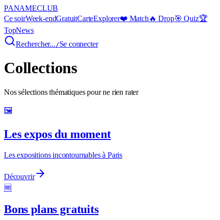
PANAME
CLUB
Ce soir
Week-end
Gratuit
Carte
Explorer
❤️ Match
🔥 Drop
🎯 Quiz
🏆
Top
News
Rechercher...
Se connecter
/
Collections
Nos sélections thématiques pour ne rien rater
🖼️
Les expos du moment
Les expositions incontournables à Paris
Découvrir
🆓
Bons plans gratuits