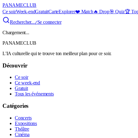
PANAME
CLUB
Ce soir
Week-end
Gratuit
Carte
Explorer
❤️ Match
🔥 Drop
🎯 Quiz
🏆 To
Rechercher...
Se connecter
/
Chargement...
PANAME
CLUB
L'IA culturelle qui te trouve ton meilleur plan pour ce soir.
Découvrir
Ce soir
Ce week-end
Gratuit
Tous les événements
Catégories
Concerts
Expositions
Théâtre
Cinéma