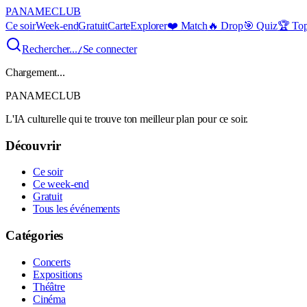
PANAME
CLUB
Ce soir
Week-end
Gratuit
Carte
Explorer
❤️ Match
🔥 Drop
🎯 Quiz
🏆 To
Rechercher...
Se connecter
/
Chargement...
PANAME
CLUB
L'IA culturelle qui te trouve ton meilleur plan pour ce soir.
Découvrir
Ce soir
Ce week-end
Gratuit
Tous les événements
Catégories
Concerts
Expositions
Théâtre
Cinéma