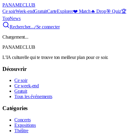
PANAME
CLUB
Ce soir
Week-end
Gratuit
Carte
Explorer
❤️ Match
🔥 Drop
🎯 Quiz
🏆
Top
News
Rechercher...
Se connecter
/
Chargement...
PANAME
CLUB
L'IA culturelle qui te trouve ton meilleur plan pour ce soir.
Découvrir
Ce soir
Ce week-end
Gratuit
Tous les événements
Catégories
Concerts
Expositions
Théâtre