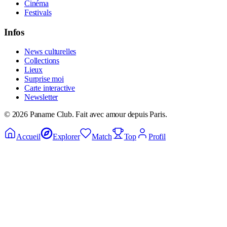
Cinéma
Festivals
Infos
News culturelles
Collections
Lieux
Surprise moi
Carte interactive
Newsletter
©
2026
Paname Club. Fait avec amour depuis Paris.
Accueil
Explorer
Match
Top
Profil