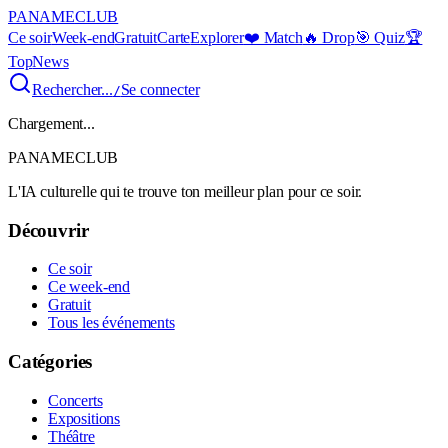
PANAME
CLUB
Ce soir
Week-end
Gratuit
Carte
Explorer
❤️ Match
🔥 Drop
🎯 Quiz
🏆
Top
News
Rechercher...
Se connecter
/
Chargement...
PANAME
CLUB
L'IA culturelle qui te trouve ton meilleur plan pour ce soir.
Découvrir
Ce soir
Ce week-end
Gratuit
Tous les événements
Catégories
Concerts
Expositions
Théâtre