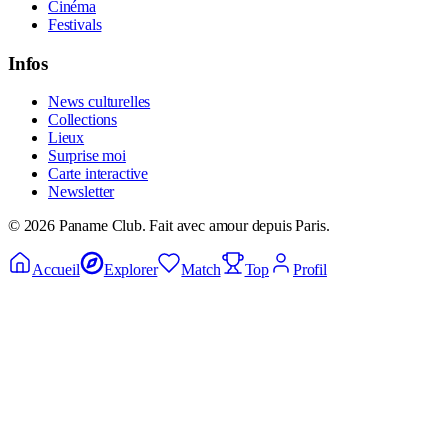
Cinéma
Festivals
Infos
News culturelles
Collections
Lieux
Surprise moi
Carte interactive
Newsletter
©
2026
Paname Club. Fait avec amour depuis Paris.
Accueil
Explorer
Match
Top
Profil