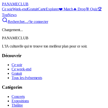
PANAME
CLUB
Ce soir
Week-end
Gratuit
Carte
Explorer
❤️ Match
🔥 Drop
🎯 Quiz
🏆
Top
News
Rechercher...
Se connecter
/
Chargement...
PANAME
CLUB
L'IA culturelle qui te trouve ton meilleur plan pour ce soir.
Découvrir
Ce soir
Ce week-end
Gratuit
Tous les événements
Catégories
Concerts
Expositions
Théâtre