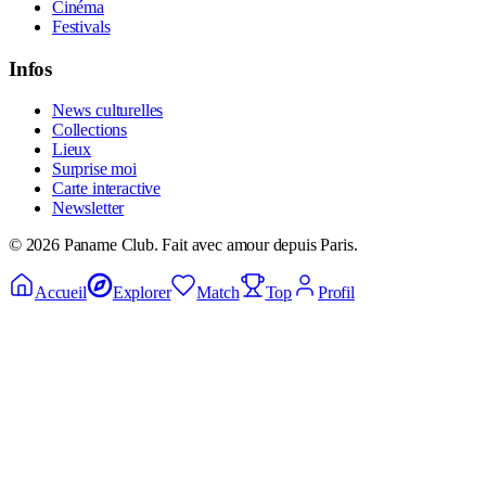
Cinéma
Festivals
Infos
News culturelles
Collections
Lieux
Surprise moi
Carte interactive
Newsletter
©
2026
Paname Club. Fait avec amour depuis Paris.
Accueil
Explorer
Match
Top
Profil