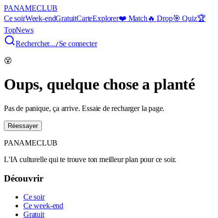
PANAME
CLUB
Ce soir
Week-end
Gratuit
Carte
Explorer
❤️ Match
🔥 Drop
🎯 Quiz
🏆
Top
News
Rechercher...
Se connecter
/
😵
Oups, quelque chose a planté
Pas de panique, ça arrive. Essaie de recharger la page.
Réessayer
PANAME
CLUB
L'IA culturelle qui te trouve ton meilleur plan pour ce soir.
Découvrir
Ce soir
Ce week-end
Gratuit